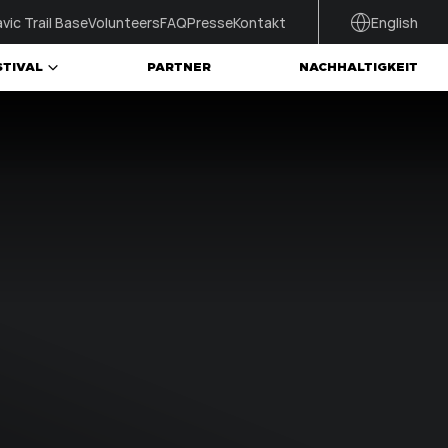
vic Trail Base
Volunteers
FAQ
Presse
Kontakt
English
STIVAL
PARTNER
NACHHALTIGKEIT