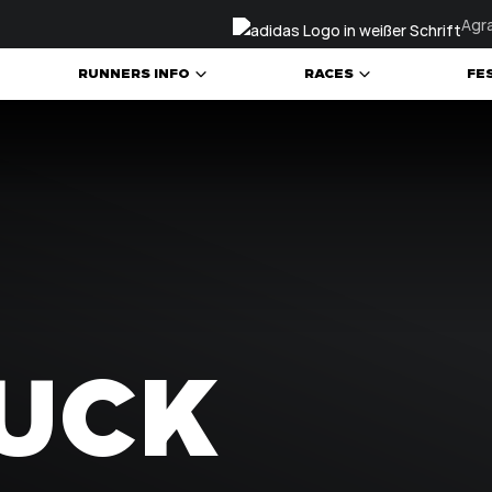
Agra
RUNNERS INFO
RACES
FE
PFLICHTAUSRÜSTUNG
CHEERINGBUS
ALLE BEWERBE
 & TEILNAHME
VERSORGUNGSSTATIONEN
EXPO
TRAIL HUNT
STARTNUMMERNAUSGABE
SIDEEVENTS
WERTUNG
SICHERHEIT
RACE MAGAZINE
ERGEBNISSE
UCK
ANREISE & UNTERKUNFT