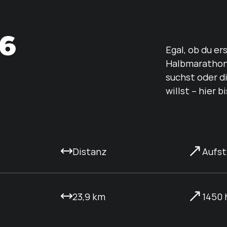
6
Egal, ob du e
Halbmarathon-
suchst oder d
willst – hier b
Distanz
Aufst
23,9 km
1450