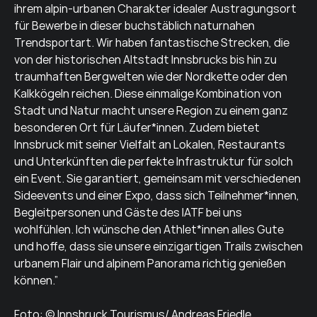
ihrem alpin-urbanen Charakter idealer Austragungsort
für Bewerbe in dieser buchstäblich naturnahen
Trendsportart. Wir haben fantastische Strecken, die
von der historischen Altstadt Innsbrucks bis hin zu
traumhaften Bergwelten wie der Nordkette oder den
Kalkkögeln reichen. Diese einmalige Kombination von
Stadt und Natur macht unsere Region zu einem ganz
besonderen Ort für Läufer*innen. Zudem bietet
Innsbruck mit seiner Vielfalt an Lokalen, Restaurants
und Unterkünften die perfekte Infrastruktur für solch
ein Event. Sie garantiert, gemeinsam mit verschiedenen
Sideevents und einer Expo, dass sich Teilnehmer*innen,
Begleitpersonen und Gäste des IATF bei uns
wohlfühlen. Ich wünsche den Athlet*innen alles Gute
und hoffe, dass sie unsere einzigartigen Trails zwischen
urbanem Flair und alpinem Panorama richtig genießen
können.”
Foto: © Innsbruck Tourismus/ Andreas Friedle