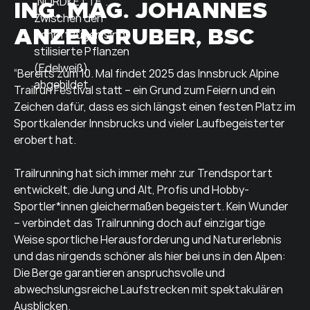
ING. MAG. JOHANNES
ANZENGRUBER, BSC
“Bereits zum 10. Mal findet 2025 das Innsbruck Alpine
Trailrun Festival statt – ein Grund zum Feiern und ein
Zeichen dafür, dass es sich längst einen festen Platz im
Sportkalender Innsbrucks und vieler Laufbegeisterter
erobert hat.
Trailrunning hat sich immer mehr zur Trendsportart
entwickelt, die Jung und Alt, Profis und Hobby-
Sportler*innen gleichermaßen begeistert. Kein Wunder
– verbindet das Trailrunning doch auf einzigartige
Weise sportliche Herausforderung und Naturerlebnis
und das nirgends schöner als hier bei uns in den Alpen:
Die Berge garantieren anspruchsvolle und
abwechslungsreiche Laufstrecken mit spektakulären
Ausblicken.