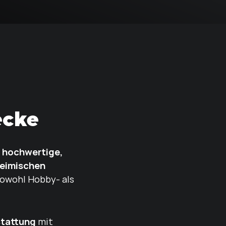
ecke
hochwertige,
e
heimischen
sowohl Hobby- als
stattung
mit