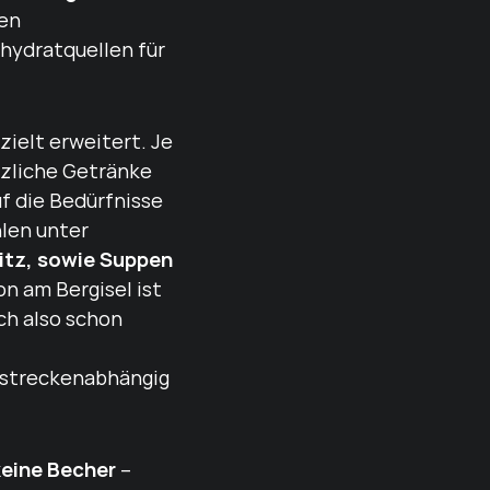
ten
hydratquellen für
ielt erweitert. Je
tzliche Getränke
uf die Bedürfnisse
len unter
gitz, sowie Suppen
ion am Bergisel ist
ch also schon
t streckenabhängig
keine Becher
–