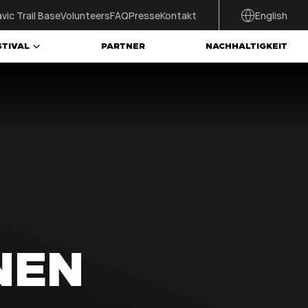
vic Trail Base
Volunteers
FAQ
Presse
Kontakt
English
STIVAL
PARTNER
NACHHALTIGKEIT
NEN