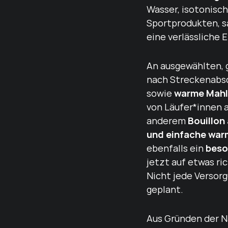
Wasser, isotonisc
Sportprodukten, s
eine verlässliche 
An ausgewählten, 
nach Streckenabsc
warme Mahl
sowie
von Läufer*innen 
Bouillon 
anderem
und einfache warm
beso
ebenfalls ein
jetzt auf etwas ri
Nicht jede Versor
geplant.
Aus Gründen der N