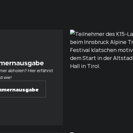
mernausgabe
er abholen? Hier erfährst
d wie!
mmernausgabe