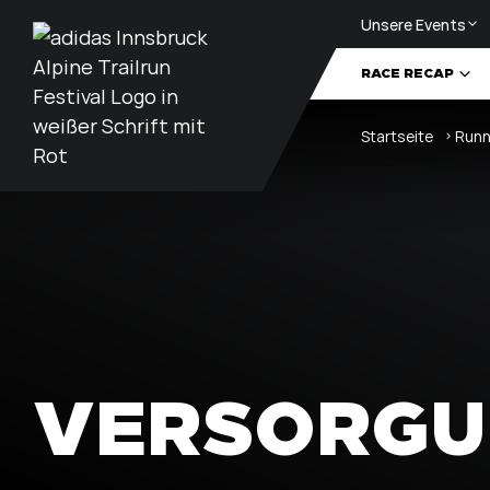
Unsere Events
Zum Inhalt
RACE RECAP
RACE RECAP
Startseite
Runn
RENNREGELN
VERSORGU