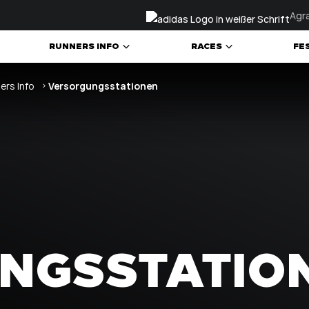
Agra
RUNNERS INFO
RACES
FE
PFLICHTAUSRÜSTUNG
CHEERINGBUS
ALLE BEWERBE
Versorgungsstationen
ers Info
 & TEILNAHME
VERSORGUNGSSTATIONEN
EXPO
TRAIL HUNT
STARTNUMMERNAUSGABE
SIDEEVENTS
WERTUNG
SICHERHEIT
RACE MAGAZINE
ERGEBNISSE
ANREISE & UNTERKUNFT
NGSSTATIO