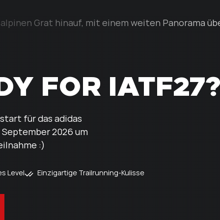
Y FOR IATF27
tart für das adidas
09. September 2026 um
eilnahme :)
es Level
Einzigartige Trailrunning-Kulisse